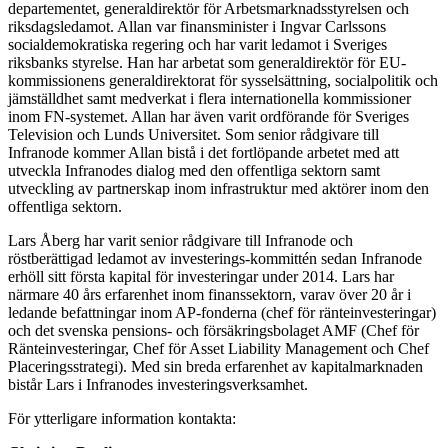
departementet, generaldirektör för Arbetsmarknadsstyrelsen och
riksdagsledamot. Allan var finansminister i Ingvar Carlssons
socialdemokratiska regering och har varit ledamot i Sveriges
riksbanks styrelse. Han har arbetat som generaldirektör för EU-
kommissionens generaldirektorat för sysselsättning, socialpolitik och
jämställdhet samt medverkat i flera internationella kommissioner
inom FN-systemet. Allan har även varit ordförande för Sveriges
Television och Lunds Universitet. Som senior rådgivare till
Infranode kommer Allan bistå i det fortlöpande arbetet med att
utveckla Infranodes dialog med den offentliga sektorn samt
utveckling av partnerskap inom infrastruktur med aktörer inom den
offentliga sektorn.
Lars Åberg har varit senior rådgivare till Infranode och
röstberättigad ledamot av investerings-kommittén sedan Infranode
erhöll sitt första kapital för investeringar under 2014. Lars har
närmare 40 års erfarenhet inom finanssektorn, varav över 20 år i
ledande befattningar inom AP-fonderna (chef för ränteinvesteringar)
och det svenska pensions- och försäkringsbolaget AMF (Chef för
Ränteinvesteringar, Chef för Asset Liability Management och Chef
Placeringsstrategi). Med sin breda erfarenhet av kapitalmarknaden
bistår Lars i Infranodes investeringsverksamhet.
För ytterligare information kontakta: