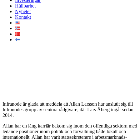
Investeringar
Hållbarhet
Nyheter
Kontakt
Allan Larsson, tidigare
finansminister, ansluter till
Infranode som senior rådgivare
Infranode är glada att meddela att Allan Larsson har anslutit sig till
Infranodes grupp av seniora rådgivare, där Lars Åberg ingår sedan
2014.
Allan har en lång karriär bakom sig inom den offentliga sektorn med
ledande positioner inom politik och förvaltning både lokalt och
internationellt. Allan har varit statssekreterare i arbetsmarknads-