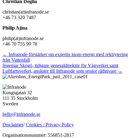
Christian Doglia
christian(at)infranode.se
+46 73 320 7487
Philip Ajina
philip(at)infranode.se
+46 70 755 99 78
Posts
← Infranode förstärker sin expertis inom energi med rektrytering
från Vattenfall
navigation
Ingemar Skogö, tidigare generaldirektör för Vägverket samt
Luftfartsverket, ansluter till Infranode som senior rådgivare →
Kungsgatan 32
111 35 Stockholm
Sweden
hello@infranode.se
Disclaimer
/
Cookies /
Privacy Policy
Organisationsnummer: 556851-2817