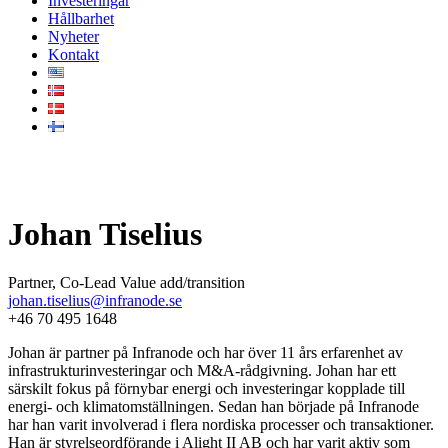
Investeringar
Hållbarhet
Nyheter
Kontakt
Vårt team
Johan Tiselius
Partner, Co-Lead Value add/transition
johan.tiselius@infranode.se
+46 70 495 1648
Johan är partner på Infranode och har över 11 års erfarenhet av
infrastrukturinvesteringar och M&A-rådgivning. Johan har ett
särskilt fokus på förnybar energi och investeringar kopplade till
energi- och klimatomställningen. Sedan han började på Infranode
har han varit involverad i flera nordiska processer och transaktioner.
Han är styrelseordförande i Alight II AB och har varit aktiv som